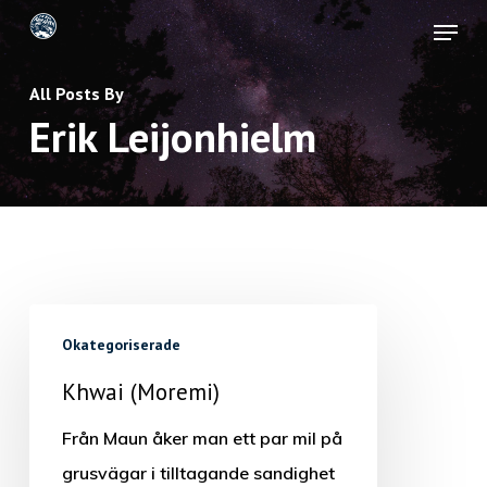
Skip
Menu
to
Close
main
All Posts By
Menu
Erik Leijonhielm
content
Okategoriserade
Khwai (Moremi)
Från Maun åker man ett par mil på
grusvägar i tilltagande sandighet