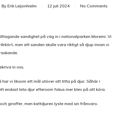
By
Erik Leijonhielm
12 juli 2024
No Comments
illtagande sandighet på väg in i nationalparken Moremi. Vi
årkört, men att sanden skulle vara riktigt så djup innan vi
rraskande.
skriva in oss.
r vi liksom ett mål utöver att titta på djur. Såhär i
tt endast leta djur eftersom fokus mer blev på att köra.
 och giraffer, men kattdjuren lyste med sin frånvaro.