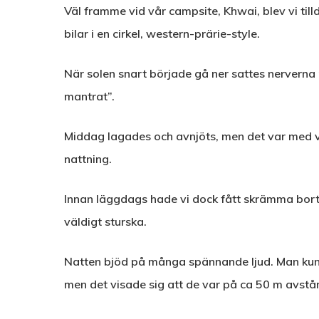
Väl framme vid vår campsite, Khwai, blev vi till
bilar i en cirkel, western-prärie-style.
När solen snart började gå ner sattes nerverna 
mantrat”.
Middag lagades och avnjöts, men det var med viss
nattning.
Innan läggdags hade vi dock fått skrämma bort e
väldigt sturska.
Natten bjöd på många spännande ljud. Man kunde 
men det visade sig att de var på ca 50 m avstå