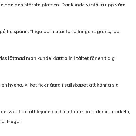
delade den största platsen. Där kunde vi ställa upp våra
på helspänn. ”Inga barn utanför bilringens gräns, löd
 lättnad man kunde klättra in i tältet för en tidig
n hyena, vilket fick några i sällskapet att känna sig
svurit på att lejonen och elefanterna gick mitt i cirkeln,
nd! Huga!