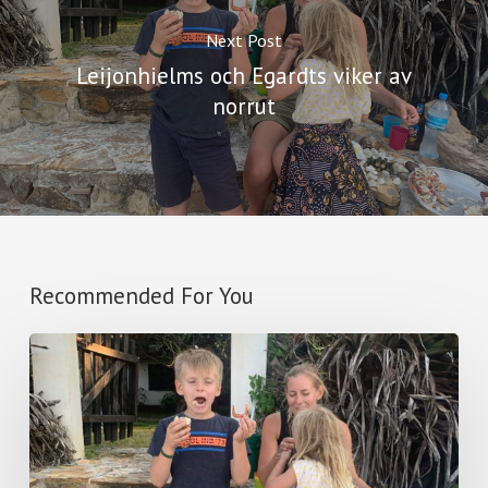
Next Post
Leijonhielms och Egardts viker av
norrut
Recommended For You