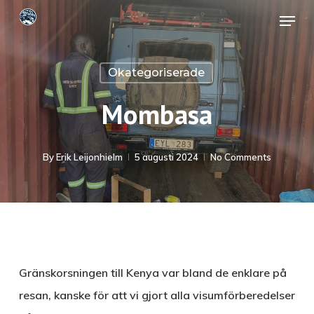
Skip
Menu
to
Close
main
Menu
Okategoriserade
content
Mombasa
By
Erik Leijonhielm
5 augusti 2024
No Comments
Gränskorsningen till Kenya var bland de enklare på
resan, kanske för att vi gjort alla visumförberedelser