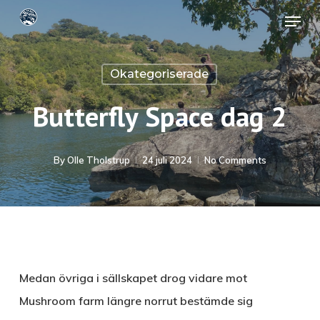
Skip
Menu
to
Close
main
Menu
Okategoriserade
content
Butterfly Space dag 2
By
Olle Tholstrup
24 juli 2024
No Comments
Medan övriga i sällskapet drog vidare mot
Mushroom farm längre norrut bestämde sig