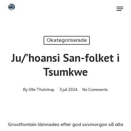
Skip
Menu
to
Close
main
Menu
content
Okategoriserade
Ju/’hoansi San-folket i
Tsumkwe
By
Olle Tholstrup
3 juli 2024
No Comments
Grootfontain lämnades efter god sovmorgon så alla