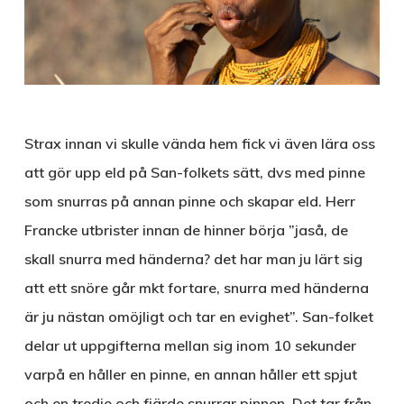
Strax innan vi skulle vända hem fick vi även lära oss
att gör upp eld på San-folkets sätt, dvs med pinne
som snurras på annan pinne och skapar eld. Herr
Francke utbrister innan de hinner börja ”jaså, de
skall snurra med händerna? det har man ju lärt sig
att ett snöre går mkt fortare, snurra med händerna
är ju nästan omöjligt och tar en evighet”. San-folket
delar ut uppgifterna mellan sig inom 10 sekunder
varpå en håller en pinne, en annan håller ett spjut
och en tredje och fjärde snurrar pinnen. Det tar från