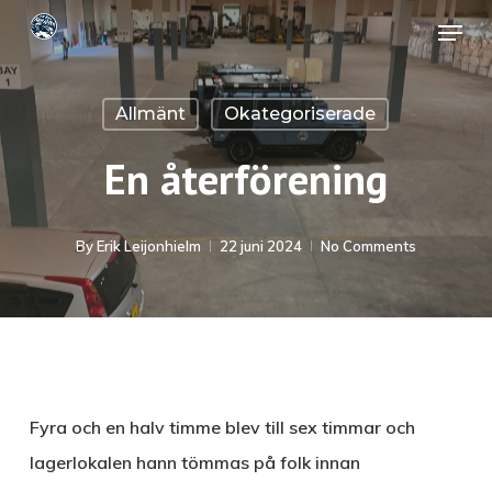
Skip
Menu
to
Close
main
Menu
Allmänt
Okategoriserade
content
En återförening
By
Erik Leijonhielm
22 juni 2024
No Comments
Fyra och en halv timme blev till sex timmar och
lagerlokalen hann tömmas på folk innan