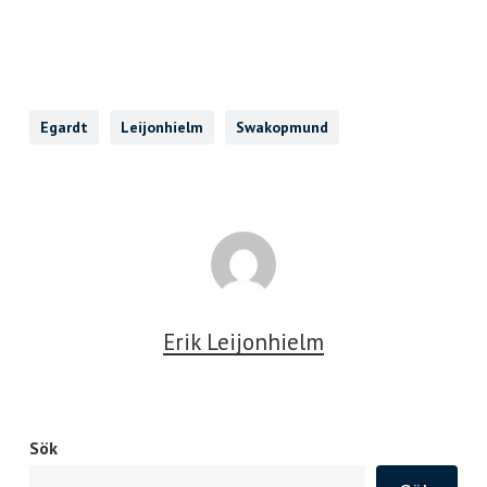
Egardt
Leijonhielm
Swakopmund
Erik Leijonhielm
Sök