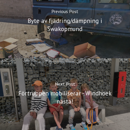
Previous Post
Byte av fjädring/dämpning i
Swakopmund
Next Post
Förtruppen mobiliserar - Windhoek
nästa!